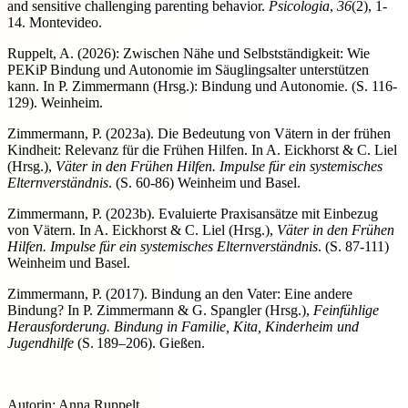
and sensitive challenging parenting behavior.
Psicologia
,
36
(2), 1-
14. Montevideo.
Ruppelt, A. (2026): Zwischen Nähe und Selbstständigkeit: Wie
PEKiP Bindung und Autonomie im Säuglingsalter unterstützen
kann. In P. Zimmermann (Hrsg.): Bindung und Autonomie. (S. 116-
129). Weinheim.
Zimmermann, P. (2023a). Die Bedeutung von Vätern in der frühen
Kindheit: Relevanz für die Frühen Hilfen. In A. Eickhorst & C. Liel
(Hrsg.),
Väter in den Frühen Hilfen. Impulse für ein systemisches
Elternverständnis
. (S. 60-86) Weinheim und Basel.
Zimmermann, P. (2023b). Evaluierte Praxisansätze mit Einbezug
von Vätern. In A. Eickhorst & C. Liel (Hrsg.),
Väter in den Frühen
Hilfen. Impulse für ein systemisches Elternverständnis
. (S. 87-111)
Weinheim und Basel.
Zimmermann, P. (2017). Bindung an den Vater: Eine andere
Bindung? In P. Zimmermann & G. Spangler (Hrsg.),
Feinfühlige
Herausforderung. Bindung in Familie, Kita, Kinderheim und
Jugendhilfe
(S. 189–206).
Gießen.
Autorin: Anna Ruppelt