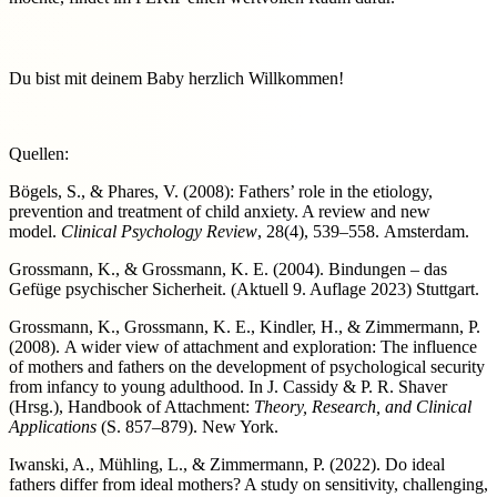
Du bist mit deinem Baby herzlich Willkommen!
Quellen:
Bögels, S., & Phares, V. (2008): Fathers’ role in the etiology,
prevention and treatment of child anxiety. A review and new
model.
Clinical Psychology Review
, 28(4), 539–558. Amsterdam.
Grossmann, K., & Grossmann, K. E. (2004). Bindungen – das
Gefüge psychischer Sicherheit. (Aktuell 9. Auflage 2023) Stuttgart.
Grossmann, K., Grossmann, K. E., Kindler, H., & Zimmermann, P.
(2008).
A wider view of attachment and exploration: The influence
of mothers and fathers on the development of psychological security
from infancy to young adulthood. In J. Cassidy & P. R. Shaver
(Hrsg.), Handbook of Attachment:
Theory, Research, and Clinical
Applications
(S. 857–879). New York.
Iwanski, A., Mühling, L., & Zimmermann, P. (2022). Do ideal
fathers differ from ideal mothers? A study on sensitivity, challenging,