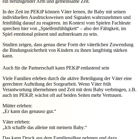
ein beruhigender Arm und gemeinsame Zeit.
In der Zeit im PEKiP können Väter lernen, ihr Baby mit seinen
individuellen Ausdrucksweisen und Signalen wahrzunehmen und
feinfühlig darauf zu reagieren. im Kontext vom Spielen Fachleute
sprechen hier von „Spielfeinfühligkeit“ – also der Fähigkeit, im
Spiel emotional präsent und aufmerksam zu sein.
Studien zeigen, dass genau diese Form der väterlichen Zuwendung
die Bindungssicherheit von Kindern zu ihnen langfristig stärken
kann.
Auch für die Partnerschaft kann PEKiP entlastend sein
Viele Familien erleben durch die aktive Beteiligung der Väter eine
gerechtere Aufteilung der Sorgearbeit. Wenn Väter früh
Verantwortung übernehmen und Zeit mit dem Baby verbringen, z.B.
auch im PEKiP, wächst oft auf beiden Seiten mehr Vertrauen.
Mütter erleben:
„Er kann das genauso gut.“
Väter erleben:
„Ich schaffe das alleine mit meinem Baby.“
Das kann Druck aus dem Familienalltag nehmen und dazu