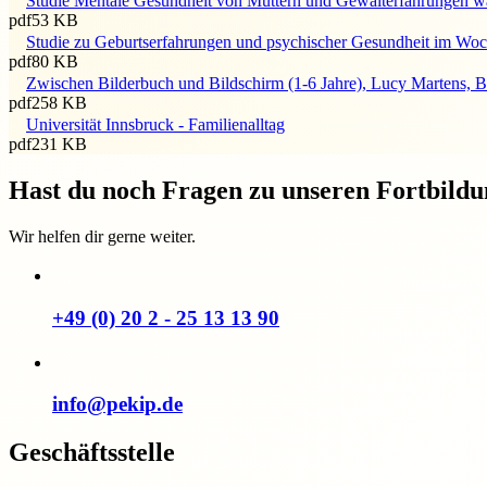
Studie Mentale Gesundheit von Müttern und Gewalterfahrungen w
pdf
53 KB
Studie zu Geburtserfahrungen und psychischer Gesundheit im Woc
pdf
80 KB
Zwischen Bilderbuch und Bildschirm (1-6 Jahre), Lucy Martens, B
pdf
258 KB
Universität Innsbruck - Familienalltag
pdf
231 KB
Hast du noch Fragen zu unseren Fortbild
Wir helfen dir gerne weiter.
+49 (0) 20 2 - 25 13 13 90
info@pekip.de
Geschäftsstelle