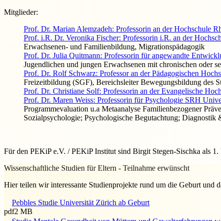
Mitglieder:
Prof. Dr. Marian Alemzadeh: Professorin an der Hochschule R
Prof. i.R. Dr. Veronika Fischer: Professorin i.R. an der Hochsc
Erwachsenen- und Familienbildung, Migrationspädagogik
Prof. Dr. Julia Quitmann: Professorin für angewandte Entwi
Jugendlichen und jungen Erwachsenen mit chronischen oder sel
Prof. Dr. Rolf Schwarz: Professor an der Pädagogischen Hochs
Freizeitbildung (SGF), Bereichsleiter Bewegungsbildung des 
Prof. Dr. Christiane Solf: Professorin an der
Evangelische Hoch
Prof. Dr. Maren Weiss: Professorin für Psychologie SRH Unive
Programmevaluation u.a Metaanalyse Familienbezogener Präve
Sozialpsychologie; Psychologische Begutachtung; Diagnostik
Für den PEKiP e.V. / PEKiP Institut sind Birgit Stegen-Sischka als 1
Wissenschaftliche Studien für Eltern - Teilnahme erwünscht
Hier teilen wir interessante Studienprojekte rund um die Geburt und
Pebbles Studie Universität Zürich ab Geburt
pdf
2 MB