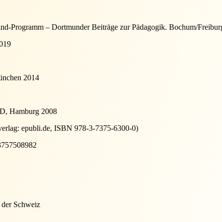
-Kind-Programm – Dortmunder Beiträge zur Pädagogik. Bochum/Freiburg
2019
München 2014
DVD, Hamburg 2008
tverlag: epubli.de, ISBN 978-3-7375-6300-0)
83757508982
n der Schweiz