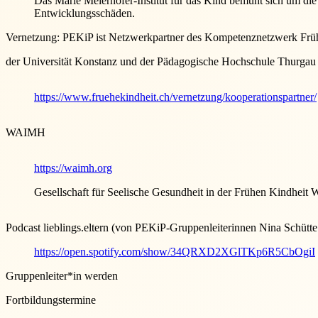
Das Marie Meierhofer-Institut für das Kind bemüht sich um die
Entwicklungsschäden.
Vernetzung: PEKiP ist Netzwerkpartner des Kompetenznetzwerk Frü
der Universität Konstanz und der Pädagogische Hochschule Thurgau
https://www.fruehekindheit.ch/vernetzung/kooperationspartner/
WAIMH
https://waimh.org
Gesellschaft für Seelische Gesundheit in der Frühen Kindheit
Podcast lieblings.eltern (von PEKiP-Gruppenleiterinnen Nina Schütte
https://open.spotify.com/show/34QRXD2XGlTKp6R5CbOgiI
Gruppenleiter*in werden
Fortbildungstermine