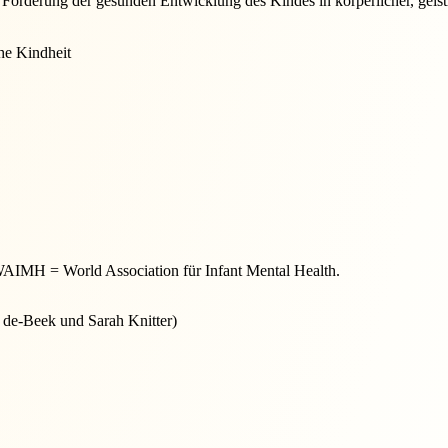
 Förderung der gesunden Entwicklung des Kindes in körperlicher, geist
he Kindheit
 WAIMH = World Association für Infant Mental Health.
 de-Beek und Sarah Knitter)