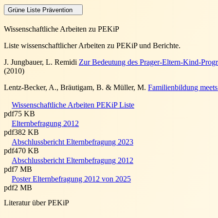
Grüne Liste Prävention
Wissenschaftliche Arbeiten zu PEKiP
Liste wissenschaftlicher Arbeiten zu PEKiP und Berichte.
J. Jungbauer, L. Remidi
Zur Bedeutung des Prager-Eltern-Kind-Progr
(2010)
Lentz-Becker, A., Bräutigam, B. & Müller, M.
Familienbildung meets
Wissenschaftliche Arbeiten PEKiP Liste
pdf
75 KB
Elternbefragung 2012
pdf
382 KB
Abschlussbericht Elternbefragung 2023
pdf
470 KB
Abschlussbericht Elternbefragung 2012
pdf
7 MB
Poster Elternbefragung 2012 von 2025
pdf
2 MB
Literatur über PEKiP