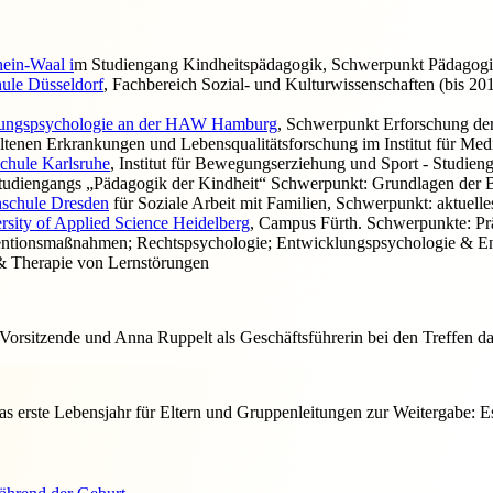
hein-Waal i
m Studiengang Kindheitspädagogik, Schwerpunkt Pädagogik
hule Düsseldorf
, Fachbereich Sozial- und Kulturwissenschaften (bis 2
cklungspsychologie an der HAW Hamburg
, Schwerpunkt Erforschung der
tenen Erkrankungen und Lebensqualitätsforschung im Institut für Med
chule Karlsruhe
, Institut für Bewegungserziehung und Sport - Studien
Studiengangs „Pädagogik der Kindheit“ Schwerpunkt: Grundlagen der 
schule Dresden
für Soziale Arbeit mit Familien, Schwerpunkt: aktuel
rsity of Applied Science Heidelberg
, Campus Fürth. Schwerpunkte: Prä
ntionsmaßnahmen; Rechtspsychologie; Entwicklungspsychologie & Entw
 & Therapie von Lernstörungen
. Vorsitzende und Anna Ruppelt als Geschäftsführerin bei den Treffen d
 das erste Lebensjahr für Eltern und Gruppenleitungen zur Weitergabe