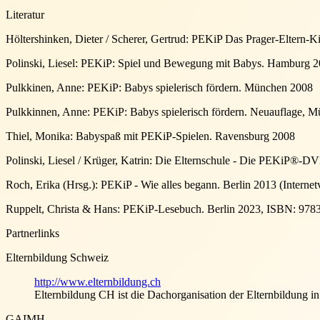
Literatur
Höltershinken, Dieter / Scherer, Gertrud: PEKiP Das Prager-Eltern
Polinski, Liesel: PEKiP: Spiel und Bewegung mit Babys. Hamburg 
Pulkkinen, Anne: PEKiP: Babys spielerisch fördern. München 2008
Pulkkinnen, Anne: PEKiP: Babys spielerisch fördern. Neuauflage, 
Thiel, Monika: Babyspaß mit PEKiP-Spielen. Ravensburg 2008
Polinski, Liesel / Krüger, Katrin: Die Elternschule - Die PEKiP®-
Roch, Erika (Hrsg.): PEKiP - Wie alles begann. Berlin 2013 (Interne
Ruppelt, Christa & Hans: PEKiP-Lesebuch. Berlin 2023, ISBN: 97
Partnerlinks
Elternbildung Schweiz
http://www.elternbildung.ch
Elternbildung CH ist die Dachorganisation der Elternbildung i
GAIMH