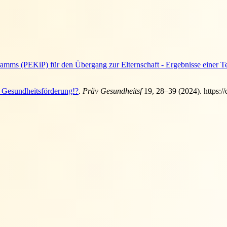
amms (PEKiP) für den Übergang zur Elternschaft - Ergebnisse einer 
 Gesundheitsförderung!?
.
Präv Gesundheitsf
19
, 28–39 (2024). https: