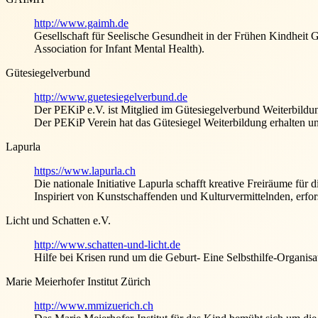
http://www.gaimh.de
Gesellschaft für Seelische Gesundheit in der Frühen Kindhei
Association for Infant Mental Health).
Gütesiegelverbund
http://www.guetesiegelverbund.de
Der PEKiP e.V. ist Mitglied im Gütesiegelverbund Weiterbildu
Der PEKiP Verein hat das Gütesiegel Weiterbildung erhalten u
Lapurla
https://www.lapurla.ch
Die nationale Initiative Lapurla schafft kreative Freiräume für
Inspiriert von Kunstschaffenden und Kulturvermittelnden, erfor
Licht und Schatten e.V.
http://www.schatten-und-licht.de
Hilfe bei Krisen rund um die Geburt- Eine Selbsthilfe-Organis
Marie Meierhofer Institut Zürich
http://www.mmizuerich.ch