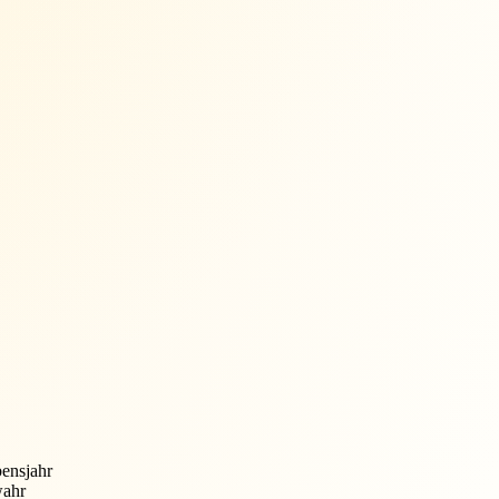
bensjahr
wahr