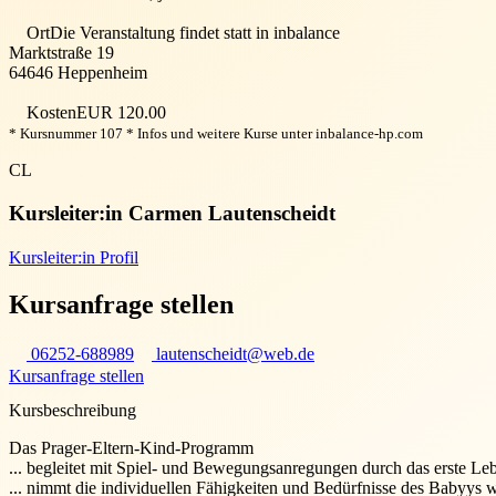
Ort
Die Veranstaltung findet statt in
inbalance
Marktstraße 19
64646
Heppenheim
Kosten
EUR 120.00
* Kursnummer 107 * Infos und weitere Kurse unter inbalance-hp.com
CL
Kursleiter:in
Carmen Lautenscheidt
Kursleiter:in Profil
Kursanfrage stellen
06252-688989
lautenscheidt@web.de
Kursanfrage stellen
Kursbeschreibung
Das Prager-Eltern-Kind-Programm
... begleitet mit Spiel- und Bewegungsanregungen durch das erste Le
... nimmt die individuellen Fähigkeiten und Bedürfnisse des Babyys 