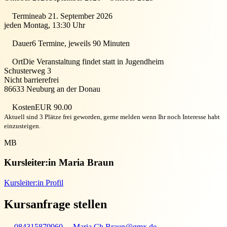
Termine
ab 21. September 2026
jeden Montag, 13:30 Uhr
Dauer
6 Termine, jeweils 90 Minuten
Ort
Die Veranstaltung findet statt in
Jugendheim
Schusterweg 3
Nicht barrierefrei
86633
Neuburg an der Donau
Kosten
EUR 90.00
Aktuell sind 3 Plätze frei geworden, gerne melden wenn Ihr noch Interesse habt
einzusteigen.
MB
Kursleiter:in
Maria Braun
Kursleiter:in Profil
Kursanfrage stellen
084315879960
Maria.Ch.Braun@gmx.de