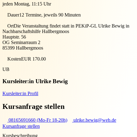
jeden Montag, 11:15 Uhr
Dauer
12 Termine, jeweils 90 Minuten
Ort
Die Veranstaltung findet statt in
PEKiP-GL Ulrike Bewig in
Nachbarschaftshilfe Hallbergmoos
Hauptstr. 56
OG Seminarraum 2
85399
Hallbergmoos
Kosten
EUR 170.00
UB
Kursleiter:in
Ulrike Bewig
Kursleiter:in Profil
Kursanfrage stellen
08165691660 (Mo-Fr 18-20h)
ulrike.bewig@web.de
Kursanfrage stellen
Kursbeschreibung