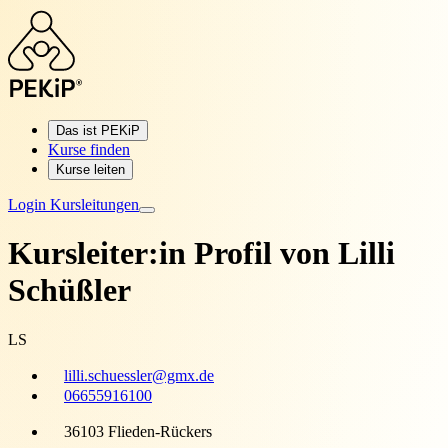
Das ist PEKiP
Kurse finden
Kurse leiten
Login Kursleitungen
Kursleiter:in Profil von
Lilli
Schüßler
LS
lilli.schuessler@gmx.de
06655916100
36103 Flieden-Rückers