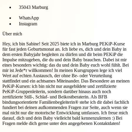
35043 Marburg
WhatsApp
Instagram
Über mich
Hey, ich bin Sabine! Seit 2025 biete ich in Marburg PEKiP-Kurse
für fast jeden Geburtsmonat an. Ich liebe es, dich und dein Baby in
dem ersten Babyjahr begleiten zu dürfen und dir beim PEKiP die
Impulse mitzugeben, die du und dein Baby brauchen. Dabei ist mir
eines besonders wichtig: das du und dein Baby euch wohl fühlt. Bei
mir ist Jede*r willkommen! In meinen Kursgruppen lege ich viel
Wert auf echten Austausch, der ohne Be- oder Verurteilung
stattfindet und ein achtsames Miteinander. Das Besondere an meinen
PeKiP-Kursen: ich bin nicht nur ausgebildete und zertifizierte
PeKiP-Gruppenleiterin, sondern darüber hinaus auch noch
zertifizierte Still-, Schlaf- und Beikostberaterin. Als BFB
bindungsorientierte Familienbegleiterin® stehe ich dir dabei fachlich
fundiert bei deinen aufkommenden Fragen zur Seite, auch wenn sie
mal nicht nur die motorische Entwicklung umfassen. Ich freue mich
darauf, dich und dein Baby vielleicht bald kennenzulernen :) Bei
Fragen melde dich gerne unter den angegebenen Kontaktdaten!