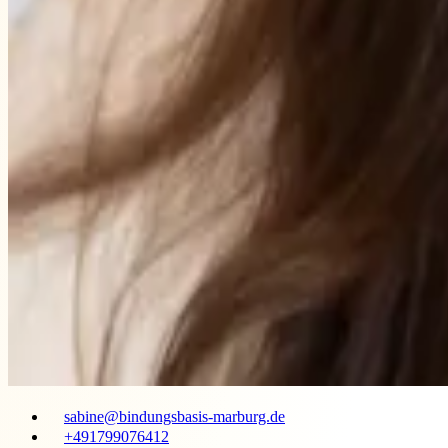
sabine@bindungsbasis-marburg.de
+491799076412