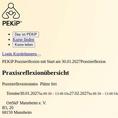
Das ist PEKiP
Kurse finden
Kurse leiten
Login Kursleitungen
PEKiP Praxisreflexion mit Start am 30.01.2027
Praxisreflexion
Praxisreflexionübersicht
Praxisreflexionsstatus
Plätze frei
Termine
30.01.2027
27.02.2027
Sa 09:30 – 13:00 Uhr
Sa 09:30 – 13:00 Uh
Ort
SkF Mannheim e. V.
B5, 20
68159 Mannheim