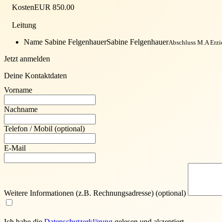
Kosten
EUR 850.00
Leitung
Name Sabine Felgenhauer
Sabine Felgenhauer
Abschluss M.A Erzi
Jetzt anmelden
Deine Kontaktdaten
Vorname
Nachname
Telefon / Mobil
(optional)
E-Mail
Weitere Informationen (z.B. Rechnungsadresse)
(optional)
Ich habe die
Daten­schutz­erklärung
gelesen und akzeptiert.