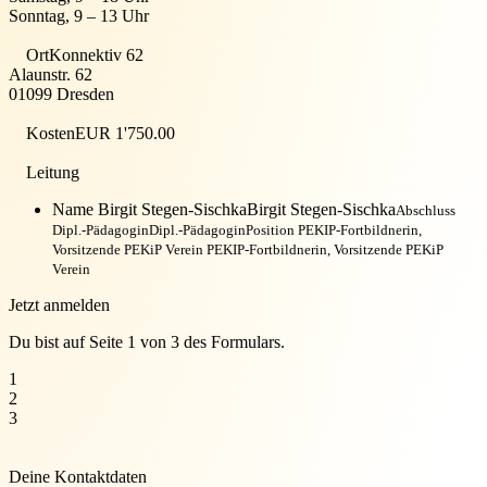
Sonntag, 9 – 13 Uhr
Ort
Konnektiv 62
Alaunstr. 62
01099 Dresden
Kosten
EUR 1'750.00
Leitung
Name Birgit Stegen-Sischka
Birgit Stegen-Sischka
Abschluss
Dipl.-Pädagogin
Dipl.-Pädagogin
Position PEKIP-Fortbildnerin,
Vorsitzende PEKiP Verein
PEKIP-Fortbildnerin, Vorsitzende PEKiP
Verein
Jetzt anmelden
Du bist auf Seite 1 von 3 des Formulars.
1
2
3
Deine Kontaktdaten